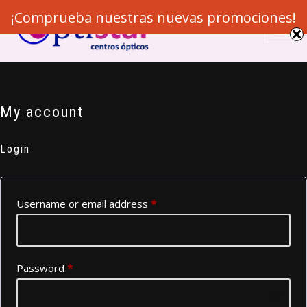
¡Comprueba nuestras nuevas promociones!
Skip
to
content
My account
Login
Username or email address
*
Password
*