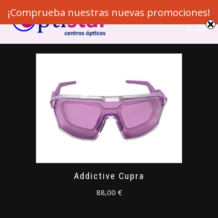
¡Comprueba nuestras nuevas promociones!
Skip
to
content
Addictive Cupra
88,00
€