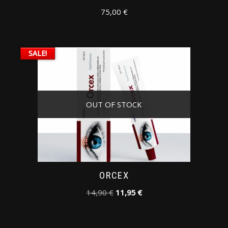
75,00
€
SALE!
OUT OF STOCK
ORCEX
14,90
€
11,95
€