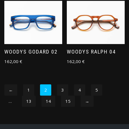
WOODYS GODARD 02
WOODYS RALPH 04
162,00
€
162,00
€
←
1
2
3
4
5
…
13
14
15
→