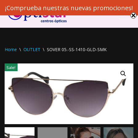
¡Comprueba nuestras nuevas promociones!
Skip
to
content
Home
\
OUTLET
\
SOVER 05.-SS-1410-GLD-SMK
Sale!