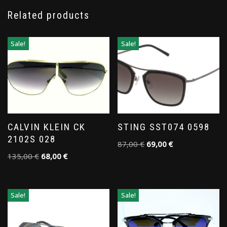
Related products
Sale!
Sale!
CALVIN KLEIN CK
STING SST074 0598
2102S 028
87,00
€
69,00
€
135,00
€
68,00
€
Sale!
Sale!