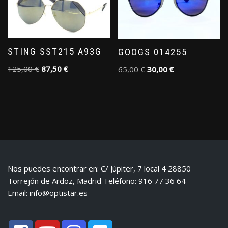
STING SST215 A93G
GOOGS 014255
125,00
€
87,50
€
65,00
€
30,00
€
Nos puedes encontrar en: C/ Júpiter, 7 local 4 28850
Torrejón de Ardoz, Madrid Teléfono: 916 77 36 64
Email:
info@optistar.es