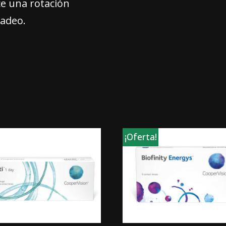
e una rotación
padeo.
¡Oferta!