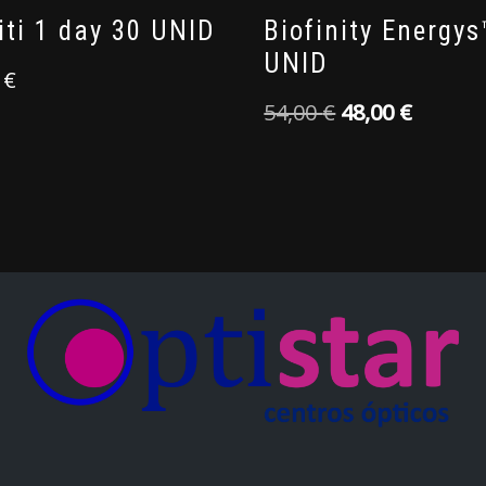
iti 1 day 30 UNID
Biofinity Energys
UNID
0
€
54,00
€
48,00
€