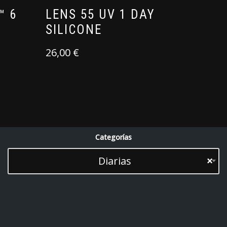
™ 6
LENS 55 UV 1 DAY
SILICONE
26,00
€
Categorías
Diarias
×