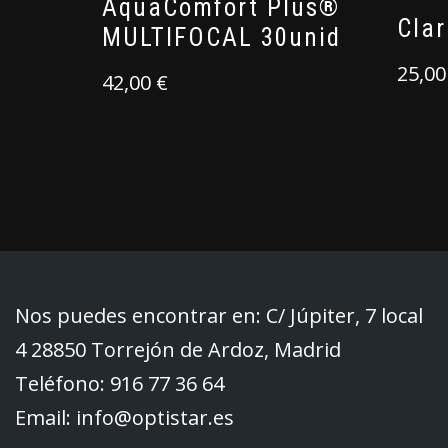
AquaComfort Plus®
Clar
MULTIFOCAL 30unid
25,0
42,00
€
Nos puedes encontrar en: C/ Júpiter, 7 local
4 28850 Torrejón de Ardoz, Madrid
Teléfono: 916 77 36 64
Email:
info@optistar.es