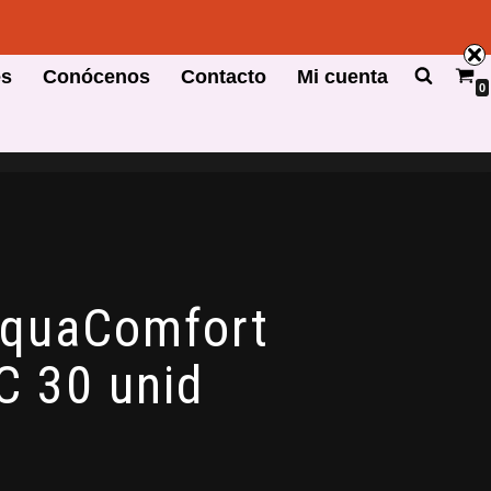
es
Conócenos
Contacto
Mi cuenta
0
quaComfort
C 30 unid