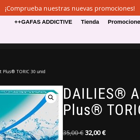
¡Comprueba nuestras nuevas promociones!
++GAFAS ADDICTIVE
Tienda
Promocion
 Plus® TORIC 30 unid
DAILIES® A
Plus® TORI
35,00
€
32,00
€