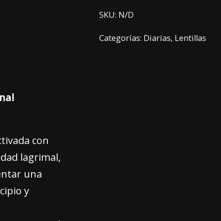
SKU:
N/D
Categorías:
Diarias
,
Lentillas
nal
ctivada con
idad lagrimal,
entar una
cipio y