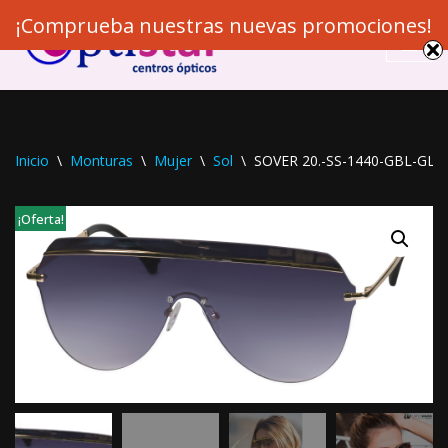
¡Comprueba nuestras nuevas promociones!
Saltar
al
contenido
Inicio
\
Monturas
\
Mujer
\
Sol
\
SOVER 20.-SS-1440-GBL-GLD
¡Oferta!