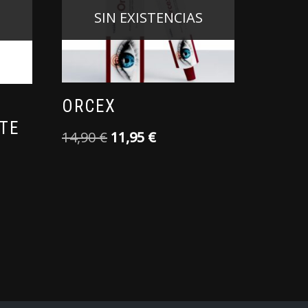
SIN EXISTENCIAS
S
ORCEX
TE
14,90
€
11,95
€