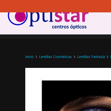
Saltar
al
contenido
Inicio
\
Lentillas Cosméticas
\
Lentillas Fantasía
\