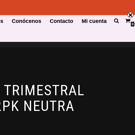
es
Conócenos
Contacto
Mi cuenta
0
A TRIMESTRAL
 2PK NEUTRA