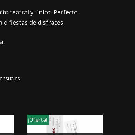
cto teatral y único. Perfecto
 o fiestas de disfraces.
a.
ensuales
¡Oferta!